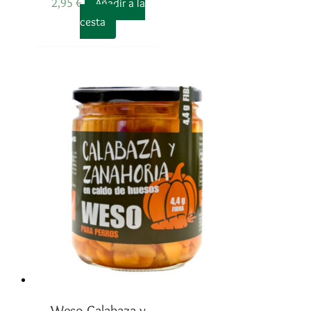
2,95
€
Añadir a la
cesta
Weso Calabaza y