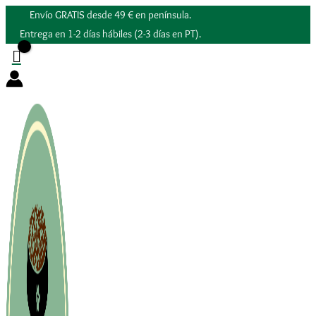
Ir
Envío GRATIS desde 49 € en península.
al
Entrega en 1-2 días hábiles (2-3 días en PT).
contenido