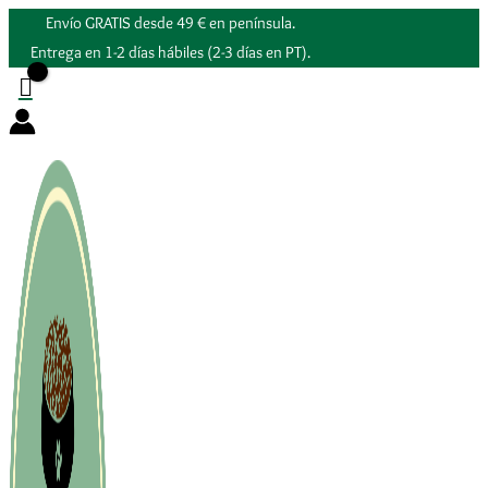
Ir
Envío GRATIS desde 49 € en península.
al
Entrega en 1-2 días hábiles (2-3 días en PT).
contenido