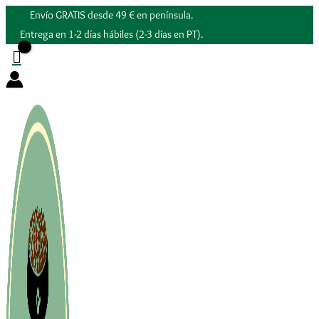
Ir
Envío GRATIS desde 49 € en península.
al
Entrega en 1-2 días hábiles (2-3 días en PT).
contenido