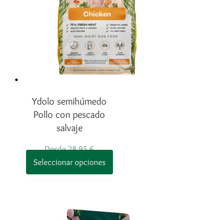
pueden
elegir
en
la
página
de
producto
Ydolo semihúmedo
Pollo con pescado
salvaje
Desde
28,95
€
Este
Seleccionar opciones
producto
tiene
múltiples
variantes.