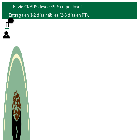
Ir
Envío GRATIS desde 49 € en península.
al
Entrega en 1-2 días hábiles (2-3 días en PT).
contenido