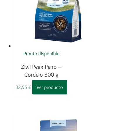
elegir
en
la
página
de
producto
Pronto disponible
Ziwi Peak Perro –
Cordero 800 g
32,95
€
Ver producto