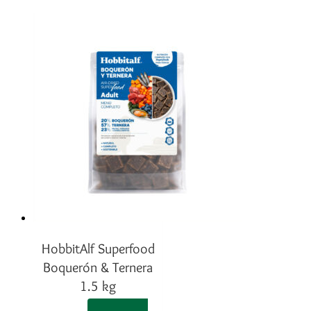
múltiples
variantes.
Las
opciones
se
pueden
elegir
en
la
página
de
producto
HobbitAlf Superfood
Boquerón & Ternera
1.5 kg