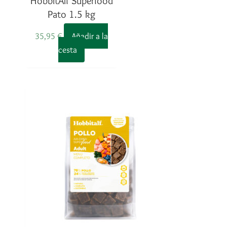
HobbitAlf Superfood
Pato 1.5 kg
35,95
€
Añadir a la
cesta