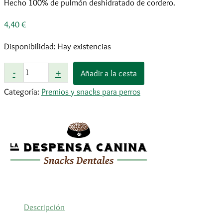
Hecho 100% de pulmón deshidratado de cordero.
4,40
€
Disponibilidad:
Hay existencias
Taquitos
-
+
Añadir a la cesta
de
Categoría:
Premios y snacks para perros
Pulmón
de
Cordero
80
g
cantidad
Descripción