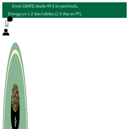
Ir
Envío GRATIS desde 49 € en península.
al
Entrega en 1-2 días hábiles (2-3 días en PT).
contenido