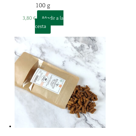
100 g
3,80
€
Añadir a la
cesta