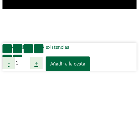
Disponibilidad:
Hay existencias
Ladecan
-
+
Añadir a la cesta
Premio
Digestivo
100
g
cantidad