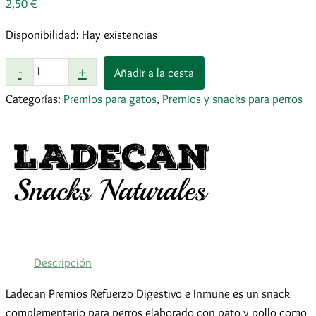
2,50
€
Disponibilidad:
Hay existencias
Ladecan
-
+
Añadir a la cesta
Premio
Categorías:
Premios para gatos
,
Premios y snacks para perros
Digestivo
100
g
cantidad
Descripción
Ladecan Premios Refuerzo Digestivo e Inmune es un snack
complementario para perros elaborado con pato y pollo como