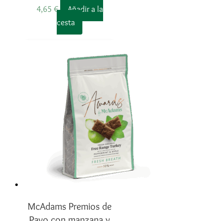
4,65
€
Añadir a la
cesta
McAdams Premios de
Pavo con manzana y