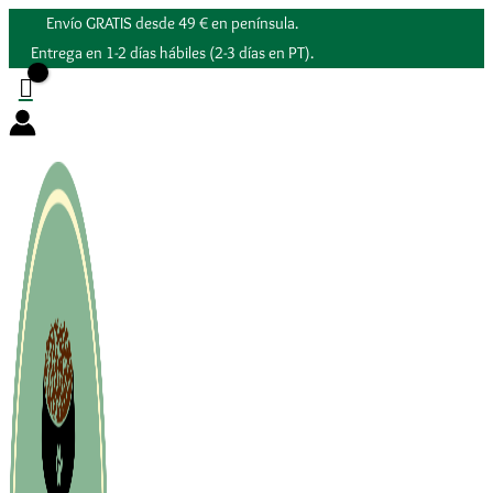
Ir
Envío GRATIS desde 49 € en península.
al
Entrega en 1-2 días hábiles (2-3 días en PT).
contenido