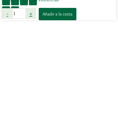
Terra
-
+
Añadir a la cesta
Canis
Low
Protein
venado
400
g
RENAL-
HEPÁTICO-
LEISHMANIA
cantidad