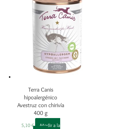
Terra Canis
hipoalergénico
Avestruz con chirivía
400 g
5,10
€
Añadir a la