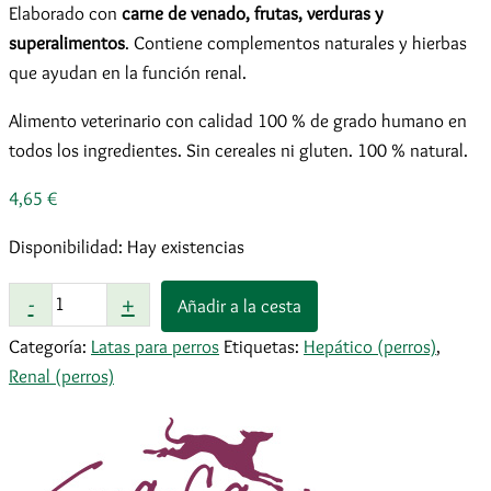
Elaborado con
carne de venado, frutas, verduras y
superalimentos
. Contiene complementos naturales y hierbas
que ayudan en la función renal.
Alimento veterinario con calidad 100 % de grado humano en
todos los ingredientes. Sin cereales ni gluten. 100 % natural.
4,65
€
Disponibilidad:
Hay existencias
Terra
-
+
Añadir a la cesta
Canis
Categoría:
Latas para perros
Etiquetas:
Hepático (perros)
,
Low
Renal (perros)
Protein
venado
400
g