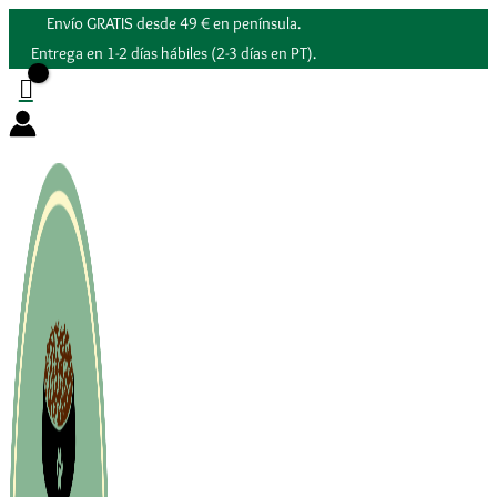
Ir
Envío GRATIS desde 49 € en península.
al
Entrega en 1-2 días hábiles (2-3 días en PT).
contenido