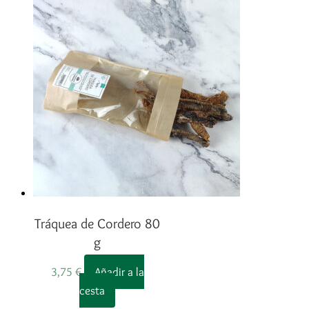
Tráquea de Cordero 80
g
3,75
€
Añadir a la
cesta