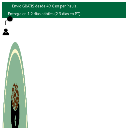
Ir
Envío GRATIS desde 49 € en península.
al
Entrega en 1-2 días hábiles (2-3 días en PT).
contenido