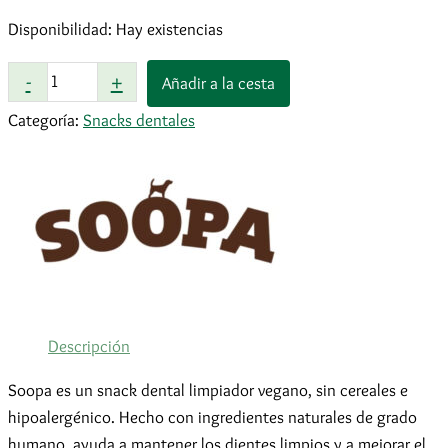
Disponibilidad:
Hay existencias
Soopa
-
+
Añadir a la cesta
Dentales
Categoría:
Snacks dentales
Coco
y
Chía
cantidad
Descripción
Soopa es un snack dental limpiador vegano, sin cereales e
hipoalergénico. Hecho con ingredientes naturales de grado
humano, ayuda a mantener los dientes limpios y a mejorar el