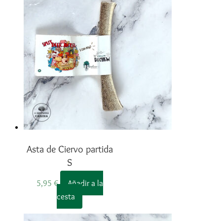
Asta de Ciervo partida
S
5,95
€
Añadir a la
cesta