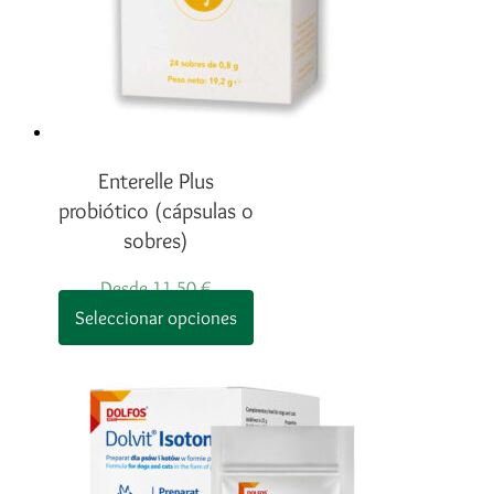
Enterelle Plus
probiótico (cápsulas o
sobres)
Desde
11,50
€
Este
Seleccionar opciones
producto
tiene
múltiples
variantes.
Las