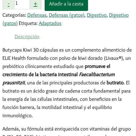
Butycaps
-
+
Añadir a la cesta
Kiwi
Categorías:
Defensas
,
Defensas (gatos)
,
Digestivo
,
Digestivo
30
(gatos)
Etiqueta:
Adaptados
cáps.
cantidad
Descripción
Butycaps Kiwi 30 cápsulas es un complemento alimenticio de
ELiE Health formulado con polvo de kiwi dorado (Livaux®), un
prebiótico clínicamente estudiado que
promueve el
crecimiento de la bacteria intestinal
Faecalibacterium
prausnitzii
, una de las principales productoras de
butirato
. El
butirato es un ácido graso de cadena corta fundamental para
la energía de las células intestinales, con beneficios en la
función barrera, la motilidad intestinal y el equilibrio
inmunológico.
Además, su fórmula está enriquecida con vitaminas del grupo