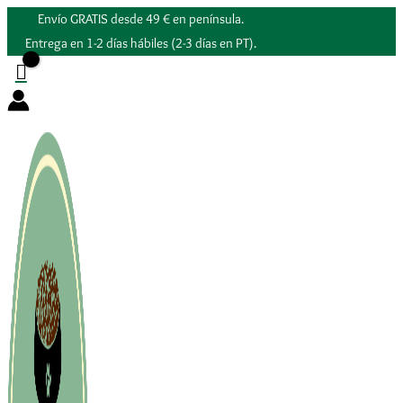
Ir
Envío GRATIS desde 49 € en península.
al
Entrega en 1-2 días hábiles (2-3 días en PT).
contenido