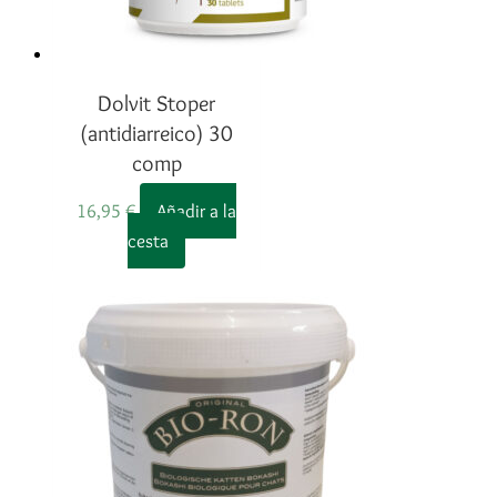
Dolvit Stoper
(antidiarreico) 30
comp
16,95
€
Añadir a la
cesta