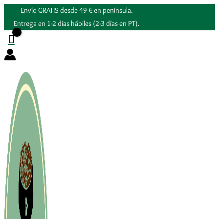
Ir
Envío GRATIS desde 49 € en península.
al
Entrega en 1-2 días hábiles (2-3 días en PT).
contenido