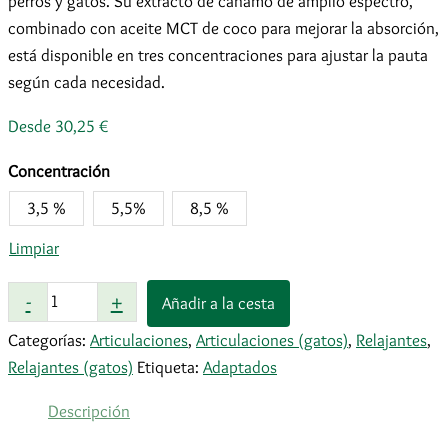
perros y gatos. Su extracto de cáñamo de amplio espectro,
combinado con aceite MCT de coco para mejorar la absorción,
está disponible en tres concentraciones para ajustar la pauta
según cada necesidad.
Desde
30,25
€
Concentración
3,5 %
5,5%
8,5 %
Limpiar
Advance
-
+
Añadir a la cesta
Biotech
Categorías:
Articulaciones
,
Articulaciones (gatos)
,
Relajantes
,
Extracto
Relajantes (gatos)
Etiqueta:
Adaptados
de
Cáñamo
Descripción
cantidad