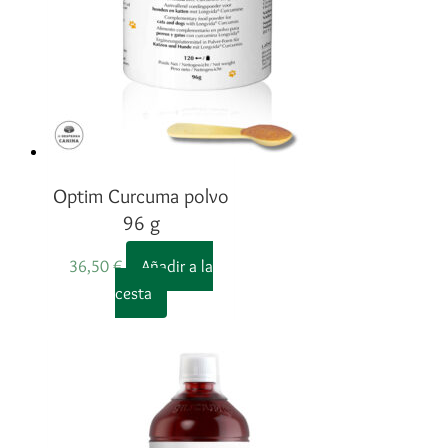
Optim Curcuma polvo
96 g
36,50
€
Añadir a la
cesta